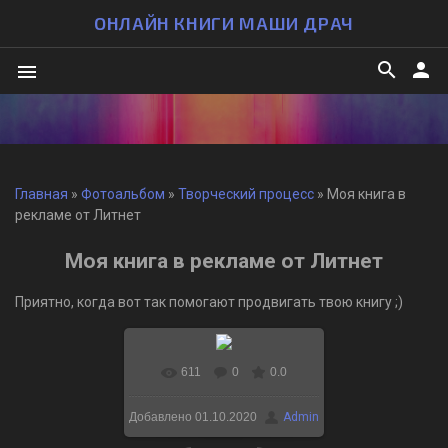
ОНЛАЙН КНИГИ МАШИ ДРАЧ
search
person
menu
Главная
»
Фотоальбом
»
Творческий процесс
» Моя книга в
рекламе от Литнет
Моя книга в рекламе от Литнет
Приятно, когда вот так помогают продвигать твою книгу ;)
611
0
0.0
В реальном размере
Добавлено
01.10.2020
Admin
1080x1080
/ 122.7Kb