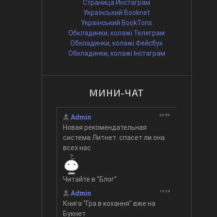
Страница Инстаграм
Український Booknet
Український BookTons
Обкладинки, колажі Телеграм
Обкладинки, колажі Фейсбук
Обкладинки, колажі Інстаграм
МИНИ-ЧАТ