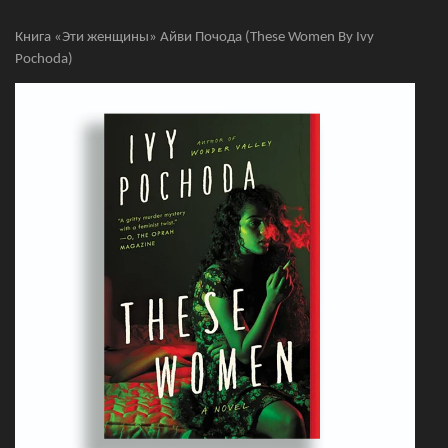
Книга «Эти женщины» Айви Почода (These Women By Ivy
Pochoda)