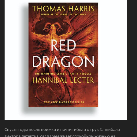
Спустя годы после поимки и почти гибели от рук Ганнибала
Лектора детектив Уилл Грэм живет спокойной жизнью на