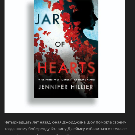
Четырнадцать лет назад юная Джорджина Шоу помогла своему
тогдашнему бойфренду Кэлвину Джеймсу избавиться от тела ее