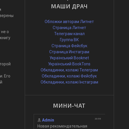
МАШИ ДРАЧ
м
уверены
Обложки авторам Литнет
Страница Литнет
 не о
Телеграм канал
книгу
Группа ВК
Страница Фейсбук
Страница Инстаграм
Український Booknet
оторой
Український BookTons
Обкладинки, колажі Телеграм
. Его
Обкладинки, колажі Фейсбук
ой
Обкладинки, колажі Інстаграм
МИНИ-ЧАТ