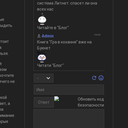
ные
тыдить
стоит
а
льзя.
в
овом
рочтите
ичего не
зкой
ет, а
ля
нимание.
торые