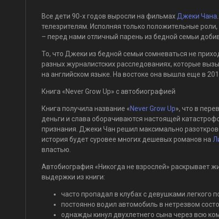
Все дети 90-х годов выросли на фильмах
Джеки Чана
телезрителям. Исполняя только положительные роли, 
– перед нами отличный парень из бедной семьи добив
То, что Джеки из бедной семьи сомневаться не приходи
разных журналистских расследованиях, которые выз
на английском языке. На востоке она вышла еще в 201
Книга «Never Grow Up» с автобиографией
Книга получила название «
Never Grow Up
», что в пер
деньги и слава оборачиваются настоящей катастрофо
признания. Джеки Чан решил максимально разоткрове
история будет суровее многих дешевых романов на
Л
властью.
Автобиография «Никогда не взрослей» раскрывает ж
выдержки из книги:
часто пропадал в клубах с девушками легкого п
постоянно водил автомобиль в нетрезвом состоя
однажды кинул двухлетнего сына через всю ком