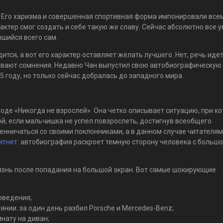
. Его харизма и совершенная спортивная форма импонировали все
актер смог создать и себе такую же славу. Сейчас абсолютно все 
шийся всего сам.
тся, а вот его характер оставляет желать лучшего. Нет, речь идет
ывают сомнения. Недавно Чан выпустил свою автобиографическую 
5 году, но только сейчас добралась до западного мира.
еводе «Никогда не взрослей». Она четко описывает ситуацию, при к
й, если мальчишка не успел повзрослеть, достигнув всеобщего
нничаться со своими поклонниками, а в данном случае читателями
итнет
: автобиография раскроет темную сторону человека с больш
изнь после попадания на большой экран. Вот самые шокирующие
оведения;
нии: за один день разбил Porsche и Mercedes-Benz;
нату на диван;