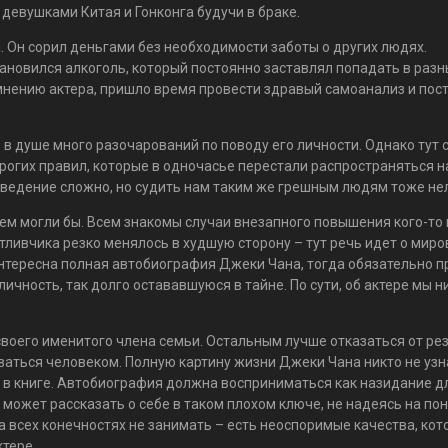
евушками Китая и Гонконга будучи в браке.
 Он сорил деньгами без необходимости заботы о других людях.
новился алкоголь, который постоянно заставлял попадать в раз
 мнению актера, пришло время провести здравый самоанализ и пос
в душе много разочарований по поводу его личности. Однако тут 
трогих правил, которые в одночасье перестали распространяться н
оведение сложно, но судить нам таким же грешным людям тоже не
чем могли бы. Всем знакомы случаи внезапного повышения кого-то 
стливчика резко менялось в худшую сторону – тут речь идет о мир
нтересна полная автобиография Джеки Чана, тогда обязательно п
личность, так долго остававшуюся в тайне. По сути, об актере мы н
оего именитого члена семьи. Остальным лучше отказаться от ре
ваться человеком. Полную картину жизни Джеки Чана никто не узна
 в книге. Автобиография должна восприниматься как назидание д
 может рассказать о себе в таком плохом ключе, не надеясь на по
 всех конечностях не занимать – есть неоспоримые качества, ко
ктере.