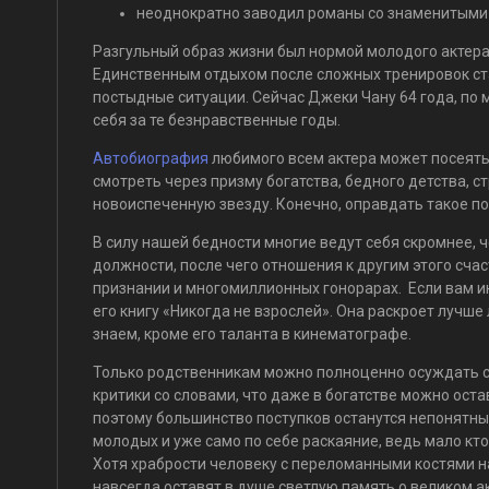
неоднократно заводил романы со знаменитыми д
Разгульный образ жизни был нормой молодого актера.
Единственным отдыхом после сложных тренировок ста
постыдные ситуации. Сейчас Джеки Чану 64 года, по
себя за те безнравственные годы.
Автобиография
любимого всем актера может посеять 
смотреть через призму богатства, бедного детства, с
новоиспеченную звезду. Конечно, оправдать такое п
В силу нашей бедности многие ведут себя скромнее, 
должности, после чего отношения к другим этого сча
признании и многомиллионных гонорарах. Если вам и
его книгу «Никогда не взрослей». Она раскроет лучше 
знаем, кроме его таланта в кинематографе.
Только родственникам можно полноценно осуждать св
критики со словами, что даже в богатстве можно оста
поэтому большинство поступков останутся непонятны
молодых и уже само по себе раскаяние, ведь мало кто
Хотя храбрости человеку с переломанными костями на
навсегда оставят в душе светлую память о великом а