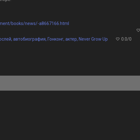
inment/books/news/-a8667166.html
ослей
,
автобиография
,
Гонконг
,
актер
,
Never Grow Up
0.0
/
0