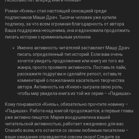
Несколько лет вперед книги «Князь»
Роман «Князь» стал настоящей сенсацией среди
подписчиков Маши Драч. Тысячи человек уже купили
подписку, за что всем огромная благодарность от автора.
Ваша поддержка неоценима, она и вдохновила продолжить
писать истории с криминальным уклоном.
Именно активность читателей заставляет Машу Драч
писать определенный тип историй. Если вам очень
хочется увидеть продолжение или книгу из того же
жанра, просто проявите активность. Поставьте лайк,
расскажите подругам и сделайте репост, оставьте
комментарий о пожеланиях касательно творчества
автора. Активность на «Князе» сыграла свою роль,
чтобы мир увидела книга из той же серии – «Падишах».
Кому понравился «Князь», обязательно прочтите новинку –
«Падишах». Работа над книгой продолжается, а первые главы
уже активно пишутся. Мария воодушевлена вашей
читательской активностью, работает ежедневно для вас.
Спасибо всем, кто остается со своим любимым писателем –
ваши ожидания оправдаются совсем скоро! Следите за